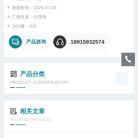
时。
更新时间：2025-07-03
Hygrovision Mini 有一个革命性的光学系统，由Vympel自家开
发。
厂商性质：代理商
由于使用了一个放大40倍的内窥镜以及两种不同的照明方式，可
访问量：435
以很容易地区分不同的冷凝物。
18915932574
产品咨询
产品分类
PRODUCT CLASSIFICATION
相关文章
RELATED ARTICLES